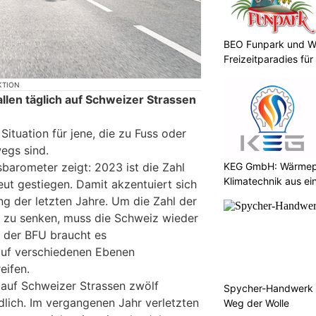
BEO Funpark und W
Freizeitparadies für
KTION
len täglich auf Schweizer Strassen
 Situation für jene, die zu Fuss oder
egs sind.
KEG GmbH: Wärmepu
barometer zeigt: 2023 ist die Zahl
Klimatechnik aus ei
eut gestiegen. Damit akzentuiert sich
ng der letzten Jahre. Um die Zahl der
 zu senken, muss die Schweiz wieder
t der BFU braucht es
auf verschiedenen Ebenen
eifen.
 auf Schweizer Strassen zwölf
Spycher-Handwerk i
lich. Im vergangenen Jahr verletzten
Weg der Wolle