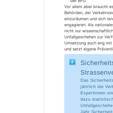
der BFU.
Vor allem aber braucht es
Behörden, der Verkehrssic
einzuräumen und sich lang
engagieren. Als national
nicht nur wissenschaftli
Unfallgeschehen zur Verf
Umsetzung auch eng mit
und setzt eigene Präven
Sicherhei
Strassenv
Das Sicherheit
jährlich die Ve
Expertinnen un
dazu statistis
Unfallgeschehe
Jahr Sicherheit