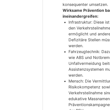
konsequenter umsetzen.
Wirksame Prävention bas
ineinandergreifen:
Infrastruktur: Diese is
den Verkehrsteilnehmen
ermöglicht und anderer
Defizitäre Stellen müs
werden.
Fahrzeugtechnik: Daz
wie ABS und Notbremsa
Unfallvermeidung beit
Assistenzsystemen mus
werden.
Mensch: Die Vermittl
Risikokompetenz sowie 
Verkehrsteilnahme sind
edukative Massnamen 
Präventionskampagne