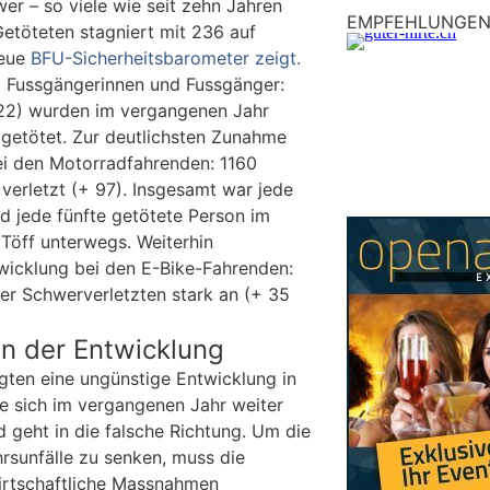
r – so viele wie seit zehn Jahren
EMPFEHLUNGE
Getöteten stagniert mit 236 auf
neue
BFU-Sicherheitsbarometer zeigt.
d Fussgängerinnen und Fussgänger:
22) wurden im vergangenen Jahr
 getötet. Zur deutlichsten Zunahme
ei den Motorradfahrenden: 1160
erletzt (+ 97). Insgesamt war jede
d jede fünfte getötete Person im
Töff unterwegs. Weiterhin
twicklung bei den E-Bike-Fahrenden:
der Schwerverletzten stark an (+ 35
 in der Entwicklung
igten eine ungünstige Entwicklung in
ie sich im vergangenen Jahr weiter
d geht in die falsche Richtung. Um die
rsunfälle zu senken, muss die
rtschaftliche Massnahmen