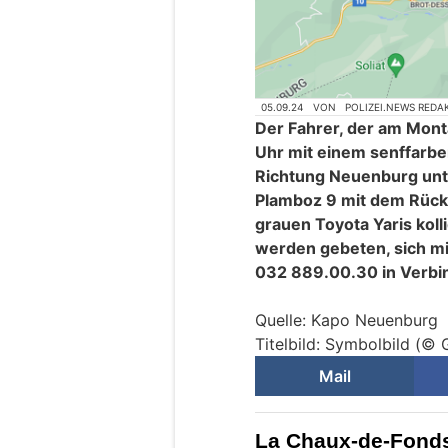
05.09.24
VON
POLIZEI.NEWS REDA
Der Fahrer, der am Mon
Uhr mit einem senffarbe
Richtung Neuenburg unt
Plamboz 9 mit dem Rüc
grauen Toyota Yaris koll
werden gebeten, sich mi
032 889.00.30 in Verbi
Quelle: Kapo Neuenburg
Titelbild: Symbolbild (©
Mail
La Chaux-de-Fonds