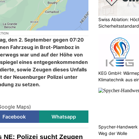
Swiss Ablation: Höc
Sicherheitsstandard
KTION
tag, den 2. September gegen 07:20
nen Fahrzeug in Brot-Plamboz in
erwegs war und auf der Höhe von
kspiegel eines entgegenkommenden
idierte, sowie Zeugen dieses Unfalls
KEG GmbH: Wärmepu
t der Neuenburger Polizei unter
Klimatechnik aus ei
ndung zu setzen.
 Google Maps)
Facebook
Whatsapp
Spycher-Handwerk i
Weg der Wolle
 NE: Polizei sucht Zeugen