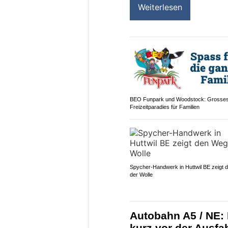
Weiterlesen
BEO Funpark und Woodstock: Grosse
Freizeitparadies für Familien
Spycher-Handwerk in Huttwil BE zeigt
der Wolle
Autobahn A5 / NE: 
kurz vor der Ausfah