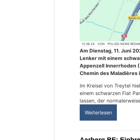
12.06.24
VON
POLIZEI.NEWS REDA
Am Dienstag, 11. Juni 20
Lenker mit einem schwa
Appenzell Innerrhoden (A
Chemin des Maladières i
Im Kreisel von Treytel hie
einem schwarzen Fiat Pa
lassen, der normalerweise
Weiterlesen
Aarberg BE: Einbre