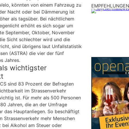
Velo, könnten von einem Fahrzeug zu
EMPFEHLUNGE
 der Nacht oder bei Dämmerung ist
höher als tagsüber. Bei nächtlichem
egenlicht erhöht es sich sogar um
te September, Oktober, November
ie Sicht schlechter wird und die
icht, sind übrigens laut Unfallstatistik
sen (ASTRA) die vier der fünf
es Jahres.
als wichtigster
t
CS sind 83 Prozent der Befragten
ichtbarkeit im Strassenverkehr
ichtig ist. Für mehr als 500 Personen
 80 Jahren, die an der Umfrage
ar das Hauptanliegen. So beschäftigt
im Strassenverkehr mehr Menschen
z bei Alkohol am Steuer oder