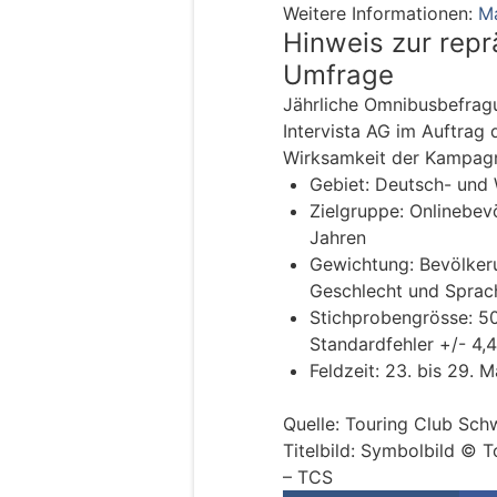
Weitere Informationen:
Ma
Hinweis zur repr
Umfrage
Jährliche Omnibusbefragun
Intervista AG im Auftrag
Wirksamkeit der Kampagn
Gebiet: Deutsch- und
Zielgruppe: Onlinebev
Jahren
Gewichtung: Bevölkeru
Geschlecht und Sprach
Stichprobengrösse: 5
Standardfehler +/- 4,
Feldzeit: 23. bis 29. 
Quelle: Touring Club Sch
Titelbild: Symbolbild © 
– TCS