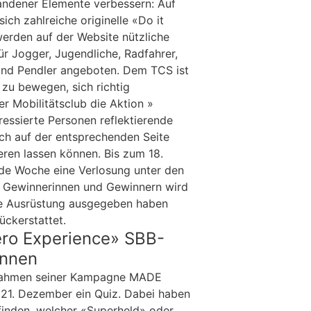
handener Elemente verbessern: Auf
sich zahlreiche originelle «Do it
erden auf der Website nützliche
ür Jogger, Jugendliche, Radfahrer,
und Pendler angeboten. Dem TCS ist
u zu bewegen, sich richtig
er Mobilitätsclub die Aktion »
eressierte Personen reflektierende
ch auf der entsprechenden Seite
eren lassen können. Bis zum 18.
de Woche eine Verlosung unter den
n Gewinnerinnen und Gewinnern wird
die Ausrüstung ausgegeben haben
ückerstattet.
ero Experience» SBB-
innen
 Rahmen seiner Kampagne MADE
21. Dezember ein Quiz. Dabei haben
finden, welcher «Superheld» oder