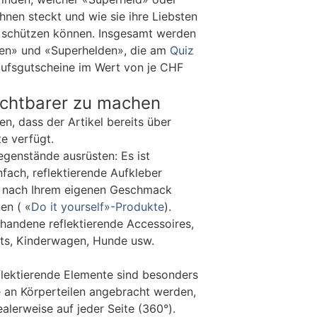
hnen steckt und wie sie ihre Liebsten
t schützen können. Insgesamt werden
nen» und «Superhelden», die am
Quiz
aufsgutscheine im Wert von je CHF
ichtbarer zu machen
n, dass der Artikel bereits über
e verfügt.
egenstände ausrüsten: Es ist
nfach, reflektierende Aufkleber
z nach Ihrem eigenen Geschmack
en ( «
Do it yourself»-Produkte
).
rhandene reflektierende Accessoires,
etts, Kinderwagen, Hunde usw.
flektierende Elemente sind besonders
e an Körperteilen angebracht werden,
alerweise auf jeder Seite (360°).