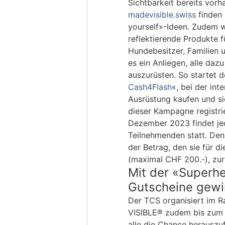
Sichtbarkeit bereits vor
madevisible.swiss
finden 
yourself»-Ideen. Zudem w
reflektierende Produkte f
Hundebesitzer, Familien 
es ein Anliegen, alle daz
auszurüsten. So startet d
Cash4Flash
«, bei der int
Ausrüstung kaufen und si
dieser Kampagne registri
Dezember 2023 findet je
Teilnehmenden statt. De
der Betrag, den sie für 
(maximal CHF 200.-), zur
Mit der «Superh
Gutscheine gew
Der TCS organisiert im
VISIBLE® zudem bis zum 
alle die Chance herauszu