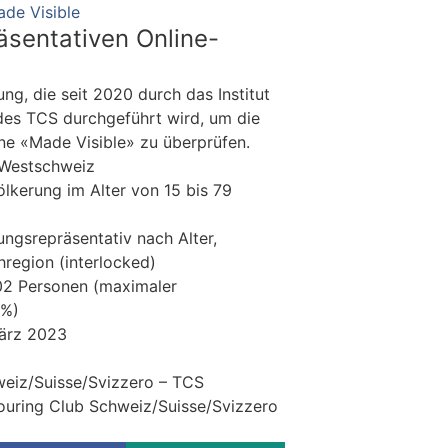
de Visible
äsentativen Online-
g, die seit 2020 durch das Institut
 des TCS durchgeführt wird, um die
e «Made Visible» zu überprüfen.
 Westschweiz
ölkerung im Alter von 15 bis 79
ngsrepräsentativ nach Alter,
region (interlocked)
02 Personen (maximaler
4%)
März 2023
weiz/Suisse/Svizzero – TCS
Touring Club Schweiz/Suisse/Svizzero