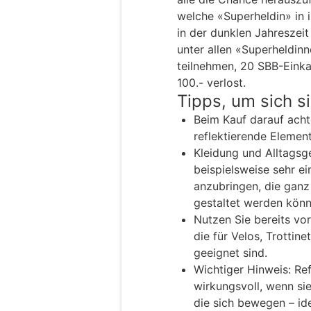
welche «Superheldin» in i
in der dunklen Jahreszei
unter allen «Superheldin
teilnehmen, 20 SBB-Eink
100.- verlost.
Tipps, um sich s
Beim Kauf darauf achte
reflektierende Element
Kleidung und Alltagsg
beispielsweise sehr ei
anzubringen, die gan
gestaltet werden könn
Nutzen Sie bereits vo
die für Velos, Trottin
geeignet sind.
Wichtiger Hinweis: Re
wirkungsvoll, wenn si
die sich bewegen – ide