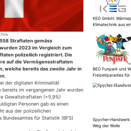
KEG GmbH: Wärmepu
Klimatechnik aus ei
KTION
 558 Straftaten gemäss
 wurden 2023 im Vergleich zum
aten polizeilich registriert. Die
re auf die Vermögensstraftaten
, welche bereits das zweite Jahr in
BEO Funpark und W
Freizeitparadies für
en.
i der digitalen Kriminalität
e bereits im vergangenen Jahr wurden
e Gewaltstraftaten (+5,9%)
huldigten Personen gab es einen
t aus der polizeilichen
es Bundesamtes für Statistik (BFS)
Spycher-Handwerk i
Weg der Wolle