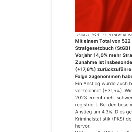
26.03.24
VON
POLIZEI.NEWS REDA
Mit einem Total von 522
Strafgesetzbuch (StGB)
Vorjahr 14,0% mehr Straft
Zunahme ist insbesonde
(+17,6%) zurückzuführen
Folge zugenommen hab
Ein Anstieg wurde auch be
verzeichnet (+31,5%). Wi
2023 erneut mehr schwer
registriert. Bei den besc
Anstieg um 4,3%. Dies geh
Kriminalstatistik (PKS) d
hervor.