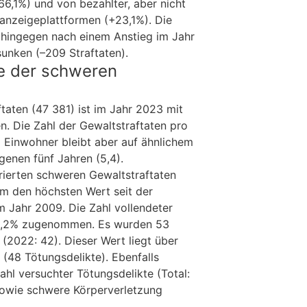
6,1%) und von bezahlter, aber nicht
nanzeigeplattformen (+23,1%). Die
 hingegen nach einem Anstieg im Jahr
unken (–209 Straftaten).
e der schweren
taten (47 381) ist im Jahr 2023 mit
n. Die Zahl der Gewaltstraftaten pro
 Einwohner bleibt aber auf ähnlichem
genen fünf Jahren (5,4).
trierten schweren Gewaltstraftaten
um den höchsten Wert seit der
im Jahr 2009. Die Zahl vollendeter
26,2% zugenommen. Es wurden 53
t (2022: 42). Dieser Wert liegt über
 (48 Tötungsdelikte). Ebenfalls
l versuchter Tötungsdelikte (Total:
sowie schwere Körperverletzung