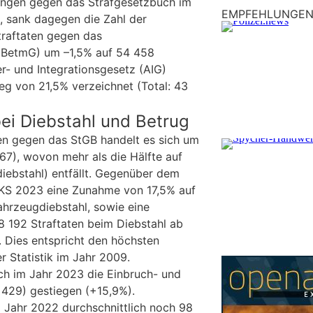
ngen gegen das Strafgesetzbuch im
EMPFEHLUNGE
, sank dagegen die Zahl der
Straftaten gegen das
(BetmG) um –1,5% auf 54 458
r- und Integrationsgesetz (AIG)
eg von 21,5% verzeichnet (Total: 43
i Diebstahl und Betrug
ten gegen das StGB handelt es sich um
7), wovon mehr als die Hälfte auf
diebstahl) entfällt. Gegenüber dem
PKS 2023 eine Zunahme von 17,5% auf
ahrzeugdiebstahl, sowie eine
 192 Straftaten beim Diebstahl ab
 Dies entspricht den höchsten
r Statistik im Jahr 2009.
ch im Jahr 2023 die Einbruch- und
 429) gestiegen (+15,9%).
im Jahr 2022 durchschnittlich noch 98