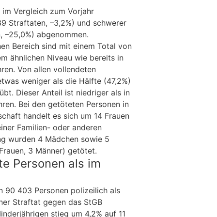
 im Vergleich zum Vorjahr
39 Straftaten, –3,2%) und schwerer
en, –25,0%) abgenommen.
hen Bereich sind mit einem Total von
em ähnlichen Niveau wie bereits in
ren. Von allen vollendeten
twas weniger als die Hälfte (47,2%)
bt. Dieser Anteil ist niedriger als in
ren. Bei den getöteten Personen in
schaft handelt es sich um 14 Frauen
einer Familien- oder anderen
ng wurden 4 Mädchen sowie 5
rauen, 3 Männer) getötet.
te Personen als im
 90 403 Personen polizeilich als
ner Straftat gegen das StGB
Minderjährigen stieg um 4,2% auf 11