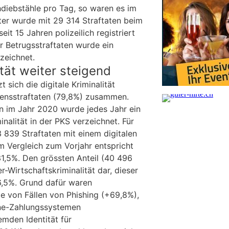
hdiebstähle pro Tag, so waren es im
ter wurde mit 29 314 Straftaten beim
it 15 Jahren polizeilich registriert
r Betrugsstraftaten wurde ein
zeichnet.
ität weiter steigend
 sich die digitale Kriminalität
gensstraftaten (79,8%) zusammen.
on im Jahr 2020 wurde jedes Jahr ein
inalität in der PKS verzeichnet. Für
839 Straftaten mit einem digitalen
Im Vergleich zum Vorjahr entspricht
1,5%. Den grössten Anteil (40 496
er-Wirtschaftskriminalität dar, dieser
6,5%. Grund dafür waren
 von Fällen von Phishing (+69,8%),
ne-Zahlungssystemen
emden Identität für