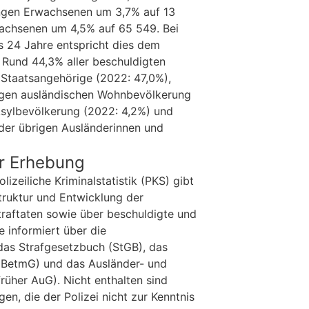
ungen Erwachsenen um 3,7% auf 13
wachsenen um 4,5% auf 65 549. Bei
s 24 Jahre entspricht dies dem
 Rund 44,3% aller beschuldigten
Staatsangehörige (2022: 47,0%),
igen ausländischen Wohnbevölkerung
Asylbevölkerung (2022: 4,2%) und
der übrigen Ausländerinnen und
ur Erhebung
izeiliche Kriminalstatistik (PKS) gibt
ruktur und Entwicklung der
 Straftaten sowie über beschuldigte und
 informiert über die
as Strafgesetzbuch (StGB), das
(BetmG) und das Ausländer- und
früher AuG). Nicht enthalten sind
n, die der Polizei nicht zur Kenntnis