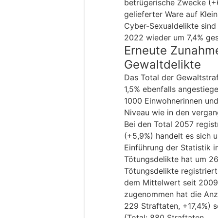
betrügerische Zwecke (+6
gelieferter Ware auf Klei
Cyber-Sexualdelikte sind
2022 wieder um 7,4% ges
Erneute Zunahm
Gewaltdelikte
Das Total der Gewaltstraf
1,5% ebenfalls angestiege
1000 Einwohnerinnen und
Niveau wie in den vergan
Bei den Total 2057 regis
(+5,9%) handelt es sich 
Einführung der Statistik 
Tötungsdelikte hat um 
Tötungsdelikte registrier
dem Mittelwert seit 2009
zugenommen hat die Anzah
229 Straftaten, +17,4%) 
(Total: 880 Straftaten,