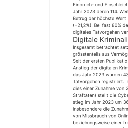
Einbruch- und Einschleic
Jahr 2023 deren 114. Wei
Betrug der höchste Wert se
(+21,2%). Bei fast 80% de
digitales Tatvorgehen ver
Digitale Kriminal
Insgesamt betrachtet setzt
grösstenteils aus Vermö
Seit der ersten Publikati
Anstieg der digitalen Krim
das Jahr 2023 wurden 43 
Tatvorgehen registriert. 
dies einer Zunahme von 3
Straftaten) stellt die Cyb
stieg im Jahr 2023 um 3
insbesondere die Zunahme
von Missbrauch von Onli
beziehungsweise einer fr