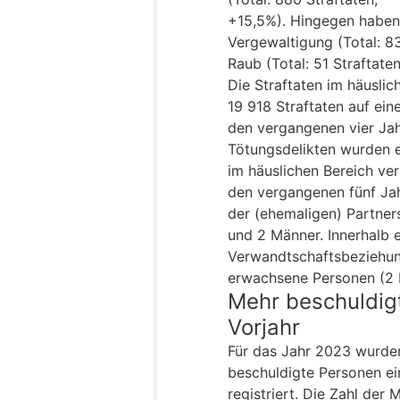
+15,5%). Hingegen haben
Vergewaltigung (Total: 8
Raub (Total: 51 Straftat
Die Straftaten im häuslic
19 918 Straftaten auf ein
den vergangenen vier Jah
Tötungsdelikten wurden e
im häuslichen Bereich verü
den vergangenen fünf Jah
der (ehemaligen) Partner
und 2 Männer. Innerhalb 
Verwandtschaftsbeziehu
erwachsene Personen (2 F
Mehr beschuldig
Vorjahr
Für das Jahr 2023 wurden
beschuldigte Personen ei
registriert. Die Zahl der 