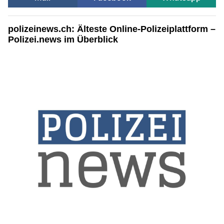
polizeinews.ch: Älteste Online-Polizeiplattform –
Polizei.news im Überblick