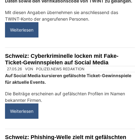
KEG GmbH: Wärmepumpe, Photovoltaik und Klimatechnik aus einer Hand
Spycher-Handwerk in Huttwil BE zeigt den Weg der Wolle
Swiss Ablation: Höchste Sicherheitsstandards, bessere Lebensqualität
Schweiz: Cyberkriminelle missbrauchen Namen
des ewz für TWINT-Betrug