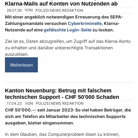
17.06.26
VON
POLIZEI.NEWS REDAKTION
Cyberkriminelle nutzen derzeit den Namen des ewz
(Elektrizitätswerk der Stadt Zürich), um an persönliche
Daten sowie den Verifikationscode von TWINT zu gelangen.
Mit diesen Angaben übernehmen sie anschliessend das
TWINT-Konto der angerufenen Personen.
Weiterlesen