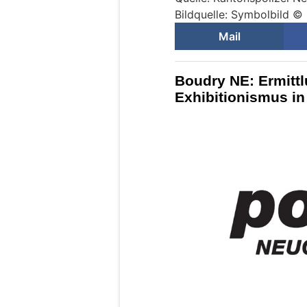
Bildquelle: Symbolbild ©
Mail
Boudry NE: Ermitt
Exhibitionismus i