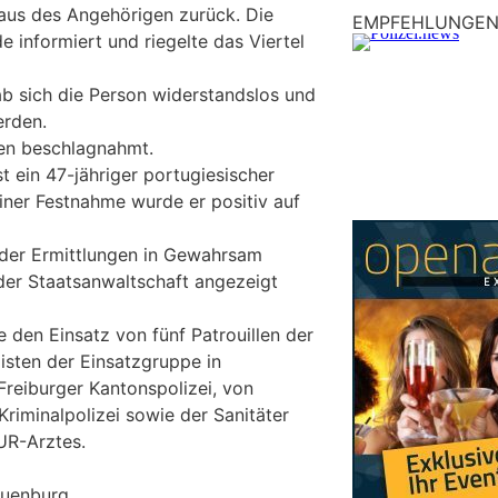
aus des Angehörigen zurück. Die
EMPFEHLUNGE
 informiert und riegelte das Viertel
b sich die Person widerstandslos und
rden.
en beschlagnahmt.
t ein 47-jähriger portugiesischer
iner Festnahme wurde er positiv auf
 der Ermittlungen in Gewahrsam
er Staatsanwaltschaft angezeigt
e den Einsatz von fünf Patrouillen der
isten der Einsatzgruppe in
reiburger Kantonspolizei, von
riminalpolizei sowie der Sanitäter
UR-Arztes.
euenburg