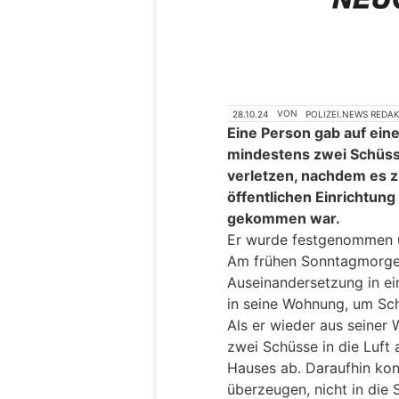
28.10.24
VON
POLIZEI.NEWS REDA
Eine Person gab auf ein
mindestens zwei Schüsse
verletzen, nachdem es zu
öffentlichen Einrichtung
gekommen war.
Er wurde festgenommen 
Am frühen Sonntagmorgen
Auseinandersetzung in ein
in seine Wohnung, um Sc
Als er wieder aus seiner
zwei Schüsse in die Luft 
Hauses ab. Daraufhin kon
überzeugen, nicht in die 