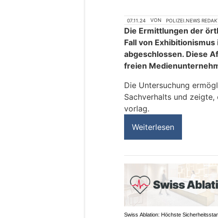
07.11.24
VON
POLIZEI.NEWS REDA
Die Ermittlungen der ört
Fall von Exhibitionismu
abgeschlossen. Diese A
freien Medienunternehm
Die Untersuchung ermögli
Sachverhalts und zeigte, 
vorlag.
Weiterlesen
Swiss Ablation: Höchste Sicherheitssta