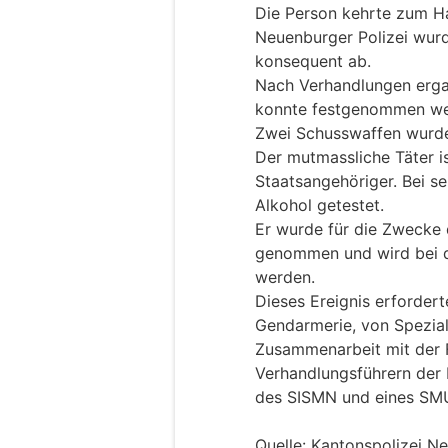
Die Person kehrte zum H
Neuenburger Polizei wurde
konsequent ab.
Nach Verhandlungen erga
konnte festgenommen we
Zwei Schusswaffen wurd
Der mutmassliche Täter is
Staatsangehöriger. Bei se
Alkohol getestet.
Er wurde für die Zwecke
genommen und wird bei d
werden.
Dieses Ereignis erfordert
Gendarmerie, von Spezial
Zusammenarbeit mit der F
Verhandlungsführern der K
des SISMN und eines SM
Quelle: Kantonspolizei N