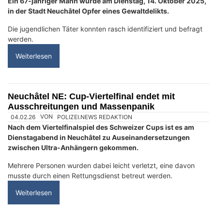
08.11.25
VON
POLIZEI.NEWS REDAKTION
Verhaftungen im Rahmen der Ermittlungen zum bewaffneten
Raubüberfall in Le Locle vom 13. Februar 2025 auf die Firma
Werthanor.
Zur Erinnerung: Am 13. Februar 2025 gegen 07:20 Uhr drangen
vier Personen gewaltsam in die Firma Werthanor in Le Locle ein.
Weiterlesen
Polizei Neuenburg: Präventionsstand in La