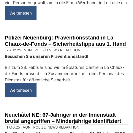
KEG GmbH: Wärmepumpe, Photovoltaik und Klimatechnik aus einer Hand
Swiss Ablation: Höchste Sicherheitsstandards, bessere Lebensqualität
Spycher-Handwerk in Huttwil BE zeigt den Weg der Wolle
Le Locle NE: Nach Raub auf Firma Werthanor –
vier Tatverdächtige in Frankreich verhaftet