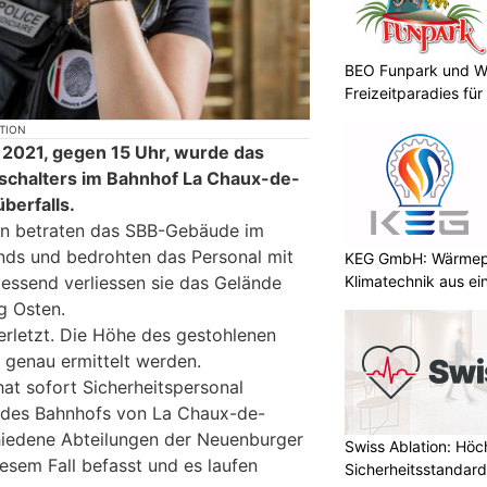
BEO Funpark und W
Freizeitparadies für
KTION
2021, gegen 15 Uhr, wurde das
tschalters im Bahnhof La Chaux-de-
berfalls.
n betraten das SBB-Gebäude im
ds und bedrohten das Personal mit
KEG GmbH: Wärmepu
Klimatechnik aus ei
essend verliessen sie das Gelände
g Osten.
erletzt. Die Höhe des gestohlenen
 genau ermittelt werden.
hat sofort Sicherheitspersonal
l des Bahnhofs von La Chaux-de-
hiedene Abteilungen der Neuenburger
Swiss Ablation: Höc
iesem Fall befasst und es laufen
Sicherheitsstandard