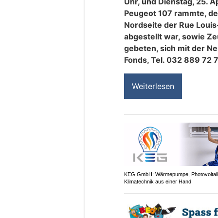
Uhr, und Dienstag, 25. A
Peugeot 107 rammte, der
Nordseite der Rue Loui
abgestellt war, sowie Z
gebeten, sich mit der N
Fonds, Tel. 032 889 72 7
Weiterlesen
KEG GmbH: Wärmepumpe, Photovoltai
Klimatechnik aus einer Hand