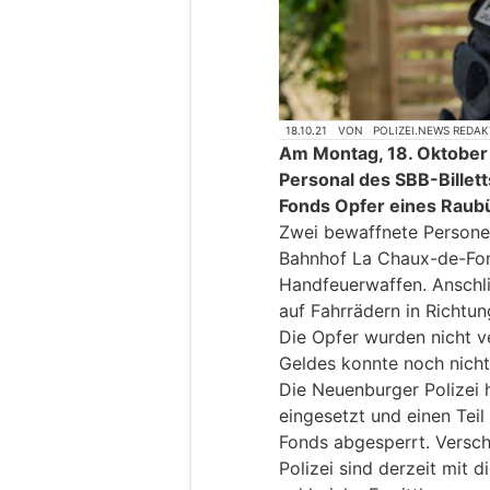
18.10.21
VON
POLIZEI.NEWS REDA
Am Montag, 18. Oktober 
Personal des SBB-Billet
Fonds Opfer eines Raubü
Zwei bewaffnete Persone
Bahnhof La Chaux-de-Fon
Handfeuerwaffen. Anschli
auf Fahrrädern in Richtun
Die Opfer wurden nicht v
Geldes konnte noch nicht
Die Neuenburger Polizei 
eingesetzt und einen Tei
Fonds abgesperrt. Versc
Polizei sind derzeit mit d