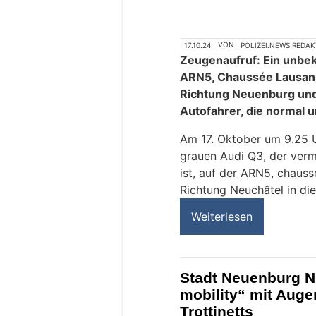
17.10.24
VON
POLIZEI.NEWS REDA
Zeugenaufruf: Ein unbek
ARN5, Chaussée Lausanne
Richtung Neuenburg und
Autofahrer, die normal 
Am 17. Oktober um 9.25 U
grauen Audi Q3, der ver
ist, auf der ARN5, chauss
Richtung Neuchâtel in die
Weiterlesen
Stadt Neuenburg NE
mobility“ mit Auge
Trottinetts