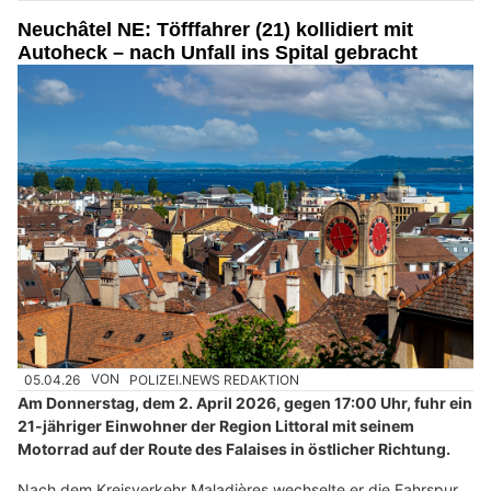
Neuchâtel NE: Töfffahrer (21) kollidiert mit
Autoheck – nach Unfall ins Spital gebracht
05.04.26
VON
POLIZEI.NEWS REDAKTION
Am Donnerstag, dem 2. April 2026, gegen 17:00 Uhr, fuhr ein
21-jähriger Einwohner der Region Littoral mit seinem
Motorrad auf der Route des Falaises in östlicher Richtung.
Nach dem Kreisverkehr Maladières wechselte er die Fahrspur