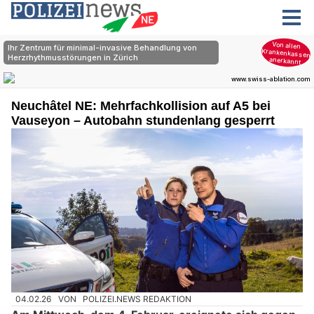
Neuchâtel NE: Mehrfachkollision auf A5 bei
Vauseyon – Autobahn stundenlang gesperrt
04.02.26
VON
POLIZEI.NEWS REDAKTION