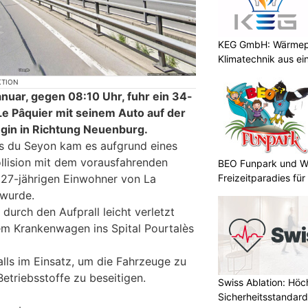
KEG GmbH: Wärmepu
Klimatechnik aus ei
KTION
nuar, gegen 08:10 Uhr, fuhr ein 34-
Le Pâquier mit seinem Auto auf der
gin in Richtung Neuenburg.
es du Seyon kam es aufgrund eines
ollision mit dem vorausfahrenden
BEO Funpark und W
Freizeitparadies für
 27-jährigen Einwohner von La
wurde.
durch den Aufprall leicht verletzt
nem Krankenwagen ins Spital Pourtalès
lls im Einsatz, um die Fahrzeuge zu
etriebsstoffe zu beseitigen.
Swiss Ablation: Höc
Sicherheitsstandard