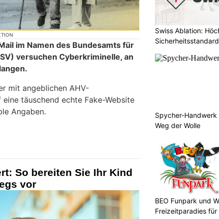
Swiss Ablation: Höc
KTION
Sicherheitsstandard
-Mail im Namen des Bundesamts für
SV) versuchen Cyberkriminelle, an
langen.
fer mit angeblichen AHV-
f eine täuschend echte Fake-Website
ble Angaben.
Spycher-Handwerk i
Weg der Wolle
t: So bereiten Sie Ihr Kind
wegs vor
BEO Funpark und W
Freizeitparadies für