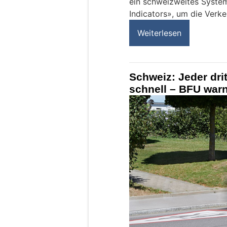
ein schweizweites Syste
Indicators», um die Verke
Weiterlesen
Schweiz: Jeder dri
schnell – BFU war