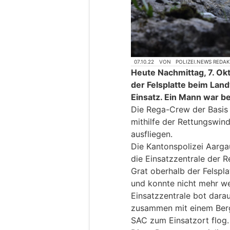
07.10.22
VON
POLIZEI.NEWS REDA
Heute Nachmittag, 7. Ok
der Felsplatte beim Lan
Einsatz. Ein Mann war b
Die Rega-Crew der Basis
mithilfe der Rettungswin
ausfliegen.
Die Kantonspolizei Aarga
die Einsatzzentrale der 
Grat oberhalb der Felspl
und konnte nicht mehr we
Einsatzzentrale bot darau
zusammen mit einem Berg
SAC zum Einsatzort flog.