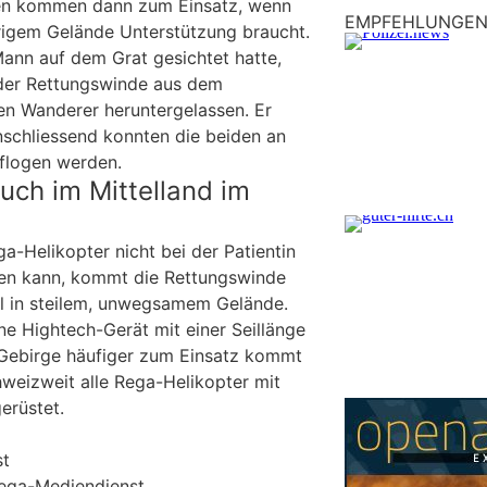
ten kommen dann zum Einsatz, wenn
EMPFEHLUNGE
rigem Gelände Unterstützung braucht.
nn auf dem Grat gesichtet hatte,
 der Rettungswinde aus dem
en Wanderer heruntergelassen. Er
schliessend konnten die beiden an
flogen werden.
uch im Mittelland im
a-Helikopter nicht bei der Patientin
den kann, kommt die Rettungswinde
l in steilem, unwegsamem Gelände.
 Hightech-Gerät mit einer Seillänge
 Gebirge häufiger zum Einsatz kommt
chweizweit alle Rega-Helikopter mit
erüstet.
st
Rega-Mediendienst