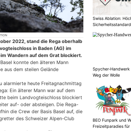
Swiss Ablation: Höc
Sicherheitsstandard
KTION
tober 2022, stand die Rega oberhalb
dvogteischloss in Baden (AG) im
eim Wandern auf dem Grat blockiert.
 Basel konnte den älteren Mann
Spycher-Handwerk i
de aus dem steilen Gelände
Weg der Wolle
u alarmierte heute Freitagnachmittag
Rega: Ein älterer Mann war auf dem
atte beim Landvogteischloss blockiert
iter auf- oder absteigen. Die Rega-
fhin die Crew der Basis Basel auf, die
retter des Schweizer Alpen-Club
BEO Funpark und W
Freizeitparadies für