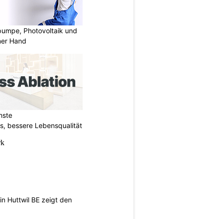
mpe, Photovoltaik und
ner Hand
hste
s, bessere Lebensqualität
n Huttwil BE zeigt den