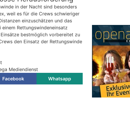
swinde in der Nacht sind besonders
x, weil es für die Crews schwieriger
e Distanzen einzuschätzen und das
i einem Rettungswindeneinsatz
e Einsätze bestmöglich vorbereitet zu
a-Crews den Einsatz der Rettungswinde
t
Rega Mediendienst
Facebook
Whatsapp
zei Uster warnt Jugendliche
kanten Online-Challenges
KTION
schnelle Reaktionen gefragt. Nicht
sondern auch im digitalen Raum.