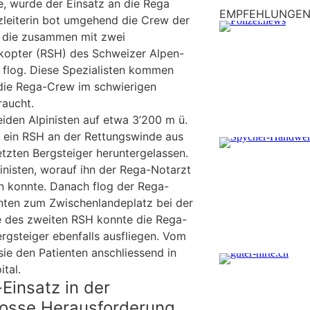
e, wurde der Einsatz an die Rega
EMPFEHLUNGE
tzleiterin bot umgehend die Crew der
 die zusammen mit zwei
ikopter (RSH) des Schweizer Alpen-
 flog. Diese Spezialisten kommen
die Rega-Crew im schwierigen
raucht.
den Alpinisten auf etwa 3’200 m ü.
e ein RSH an der Rettungswinde aus
tzten Bergsteiger heruntergelassen.
inisten, worauf ihn der Rega-Notarzt
n konnte. Danach flog der Rega-
nten zum Zwischenlandeplatz bei der
lfe des zweiten RSH konnte die Rega-
rgsteiger ebenfalls ausfliegen. Vom
sie den Patienten anschliessend in
tal.
Einsatz in der
rosse Herausforderung