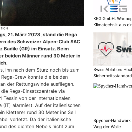
KEG GmbH: Wärmepu
Klimatechnik aus ei
KTION
gs, 21. März 2023, stand die Rega
ern des Schweizer Alpen-Club SAC
iz Badile (GR) im Einsatz. Beim
der beiden Männer rund 30 Meter in
ich.
Swiss Ablation: Höc
s, ihn nach dem Sturz noch bis zum
Sicherheitsstandard
e Rega-Crew konnte die beiden
 an der Rettungswinde ausfliegen.
die Rega-Einsatzzentrale via
4 Tessin von der internationalen
(IT) alarmiert. Auf der italienischen
in Kletterer rund 30 Meter ins Seil
bei verletzt. Da der italienische
Spycher-Handwerk i
und des dichten Nebels nicht zum
Weg der Wolle