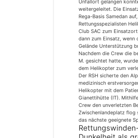
Unfallort gelangen konnt
weitergeleitet. Die Einsa
Rega-Basis Samedan auf,
Rettungsspezialisten Hel
Club SAC zum Einsatzort
dann zum Einsatz, wenn 
Gelände Unterstützung b
Nachdem die Crew die bei
M. gesichtet hatte, wurd
dem Helikopter zum verle
Der RSH sicherte den Alp
medizinisch erstversorge
Helikopter mit dem Patie
Gianettihütte (IT). Mithi
Crew den unverletzten Be
Zwischenlandeplatz flog 
das nächste geeignete Spi
Rettungswinden-
Dunkelheit als g