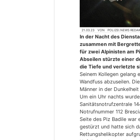
21.03.23
VON
POLIZEI.NEWS REDA
In der Nacht des Diensta
zusammen mit Bergrett
für zwei Alpinisten am P
Abseilen stürzte einer 
die Tiefe und verletzte s
Seinem Kollegen gelang e
Wandfuss abzuseilen. Di
Männer in der Dunkelheit
Um ein Uhr nachts wurde 
Sanitätsnotrufzentrale 14
Notrufnummer 112 Brescia 
Seite des Piz Badile war e
gestürzt und hatte sich da
Rettungshelikopter aufgr