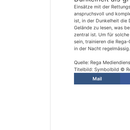
Einsätze mit der Rettung
anspruchsvoll und komple
ist, in der Dunkelheit di
Gelände zu lesen, was be
zentral ist. Um für solch
sein, trainieren die Reg
in der Nacht regelmässig.
Quelle: Rega Mediendiens
Titelbild: Symbolbild © 
Mail
Schweiz: Stadtpoli
und Eltern vor ris
05.02.25
VON
POLIZEI.NEWS REDA
Bei der Polizei sind oft 
nur vor Ort im Einsatz, 