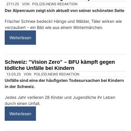
Swiss Ablation: Höchste Sicherheitsstandards, bessere Lebensqualität
Spycher-Handwerk in Huttwil BE zeigt den Weg der Wolle
Schweiz: Warnung vor Jobbetrug – Opfer
werden zu unwissenden Komplizen Krimineller
03.12.25
VON
POLIZEI.NEWS REDAKTION
Mit verlockenden Jobangeboten ködern Kriminelle ihre