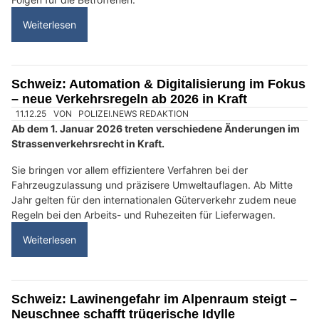
BEO Funpark und Woodstock: Grosses Freizeitparadies für Familien
KEG GmbH: Wärmepumpe, Photovoltaik und Klimatechnik aus einer Hand