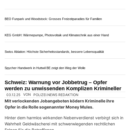
Rekordhoch erreicht. Fast immer geht solchen Taten
häusliche Gewalt voraus.
Gabriella Schmid, Professorin für Soziale Arbeit, engagiert sich
seit Jahrzehnten für den Schutz von Frauen. Im Interview
spricht die Mitgründerin des CAS Traumapädagogik und
Traumaberatung an der OST – Ostschweizer Fachhochschule
darüber, welches Denkmuster bei den Tätern vorherrscht,
warum die Phase der Trennung für Frauen besonders
gefährlich ist und was es braucht, damit sie nicht wieder zu
ihren gewalttätigen Männern zurückkehren müssen.
Weiterlesen