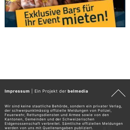
Impressum
|
Ein Projekt der
belmedia
Wir sind keine staatliche Behörde, sondern ein privater Verlag,
der schwerpunktmässig offizielle Meldungen von Polizei,
Feuerwehr, Rettungsdiensten und Armee sowie von den
Kantonen, Gemeinden und der Schweizerischen
Eidgenossenschaft verbreitet. Sämtliche offiziellen Meldungen
werden von uns mit Quellenangaben publiziert.