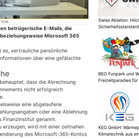
Swiss Ablation: Höc
KTION
Sicherheitsstandard
en betrügerische E-Mails, die
t beziehungsweise Microsoft 365
t es, vertrauliche persönliche
nformationen über eine gefälschte
che
BEO Funpark und W
Freizeitparadies für
d behauptet, dass die Abrechnung
nnements nicht erfolgreich
e.
elsweise eine abgelaufene
 Zahlungsangaben oder eine Ablehnung
 Finanzinstitut genannt.
 erzeugen, wird mit einer zeitnahen
KEG GmbH: Wärmepu
endierung des Microsoft-365-Kontos
Klimatechnik aus ei