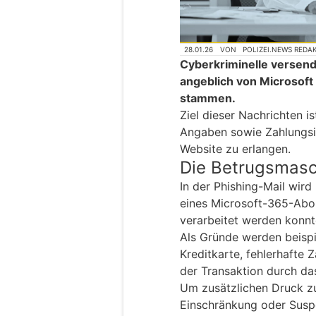
28.01.26
VON
POLIZEI.NEWS REDA
Cyberkriminelle versend
angeblich von Microsof
stammen.
Ziel dieser Nachrichten is
Angaben sowie Zahlungsi
Website zu erlangen.
Die Betrugsmas
In der Phishing-Mail wir
eines Microsoft-365-Abo
verarbeitet werden konnt
Als Gründe werden beispi
Kreditkarte, fehlerhafte
der Transaktion durch das
Um zusätzlichen Druck zu
Einschränkung oder Susp