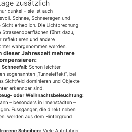
Lage zusätzlich
nur dunkel – sie ist auch
svoll. Schnee, Schneeregen und
 Sicht erheblich. Die Lichtbrechung
e Strassenoberflächen führt dazu,
r reflektieren und andere
echter wahrgenommen werden.
n dieser Jahreszeit mehrere
 kompensieren:
 Schneefall:
Schon leichter
en sogenannten „Tunneleffekt“, bei
s Sichtfeld dominieren und Objekte
hter erkennbar sind.
zeug- oder Weihnachtsbeleuchtung:
nn – besonders in Innenstädten –
ugen. Fussgänger, die direkt neben
eten, werden aus dem Hintergrund
frorene Scheiben:
Viele Autofahrer