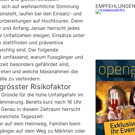
EMPFEHLUNGE
 sich auf weihnachtliche Stimmung
einstellt, laufen bei den Einsatz- und
Vorbereitungen auf Hochtouren. Denn
und Anfang Januar herrscht jedes
e Unfallzahlen steigen, Einsätze unter
stattfinden und präventive
chtig sind. Der folgende
ärt umfassend, warum Fussgänger und
zeit besonders gefährdet sind,
ftreten und welche Massnahmen die
älle zu verhindern.
 grösster Risikofaktor
 Gründe für die hohe Unfallgefahr im
ämmerung. Bereits kurz nach 16 Uhr
. Genau in diesem Zeitraum herrscht
sreichste Tageszeit:
ler auf dem Heimweg, Familien beim
gänger auf dem Weg zu Märkten oder