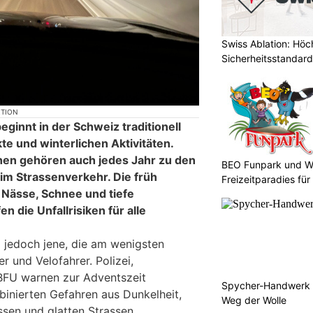
Swiss Ablation: Höc
Sicherheitsstandard
KTION
ginnt in der Schweiz traditionell
kte und winterlichen Aktivitäten.
en gehören auch jedes Jahr zu den
BEO Funpark und W
im Strassenverkehr. Die früh
Freizeitparadies für
 Nässe, Schnee und tiefe
 die Unfallrisiken für alle
 jedoch jene, die am wenigsten
r und Velofahrer. Polizei,
BFU warnen zur Adventszeit
Spycher-Handwerk i
inierten Gefahren aus Dunkelheit,
Weg der Wolle
ssen und glatten Strassen.