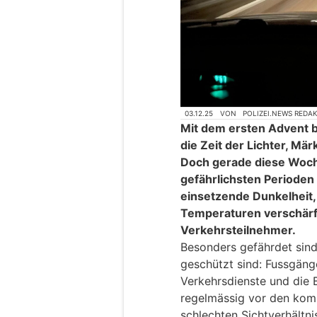
03.12.25
VON
POLIZEI.NEWS REDA
Mit dem ersten Advent be
die Zeit der Lichter, Mär
Doch gerade diese Woch
gefährlichsten Perioden 
einsetzende Dunkelheit,
Temperaturen verschärfen
Verkehrsteilnehmer.
Besonders gefährdet sind
geschützt sind: Fussgänge
Verkehrsdienste und die 
regelmässig vor den komb
schlechten Sichtverhältni