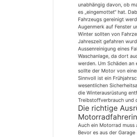
unabhängig davon, ob man
es „eingemottet“ hat. Dab
Fahrzeugs gereinigt wer
Augenmerk auf Fenster u
Winter sollten von Fahrz
Jahreszeit gefahren wurd
Aussenreinigung eines Fa
Waschanlage, da dort auc
werden. Um Schäden an el
sollte der Motor von ein
Sinnvoll ist ein Frühjahr
wesentlichen Sicherheits
die Winterausrüstung ent
Treibstoffverbrauch und d
Die richtige Aus
Motorradfahreri
Auch ein Motorrad muss a
Bevor es aus der Garage g