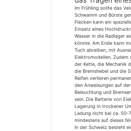
das Tragen eine
Im Frühling sollte das V
Schwamm und Bürste gere
Flecken kann ein speziel
Einsatz eines Hochdruckr
Wasser in die Radlager e
könnte. Am Ende kann man
Tuch abreiben, mit Ausn
Elektromodellen. Zudem so
der Kette, die Mechanik d
die Bremshebel und die S
Reifen verlieren permane
den Anweisungen auf der
Beleuchtung und Bremsen
sein. Die Batterie von El
Lagerung in trockener U
Ladung nicht bei ca. 50-
mindestens auf dieses N
In der Schweiz besteht ei