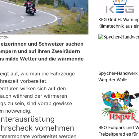
KEG GmbH: Wärmepu
Klimatechnik aus ei
KTION
hweizerinnen und Schweizer suchen
Campern und auf ihren Zweirädern
das milde Wetter und die wärmende
Spycher-Handwerk i
eigt auf, wie man die Fahrzeuge
Weg der Wolle
reszeit vorbereitet.
eraturen wirken sich auf den
 auch während der wärmeren
egs zu sein, sind vorab gewisse
en notwendig.
interausrüstung
jahrscheck vornehmen
BEO Funpark und W
Freizeitparadies für
Sommermonate vorbereitet werden,