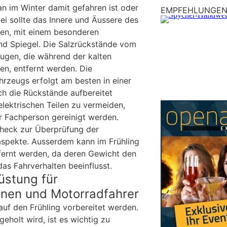
 im Winter damit gefahren ist oder
EMPFEHLUNGE
ei sollte das Innere und Äussere des
den, mit einem besonderen
nd Spiegel. Die Salzrückstände vom
eugen, die während der kalten
en, entfernt werden. Die
hrzeugs erfolgt am besten in einer
h die Rückstände aufbereitet
ektrischen Teilen zu vermeiden,
er Fachperson gereinigt werden.
scheck zur Überprüfung der
aspekte. Ausserdem kann im Frühling
fernt werden, da deren Gewicht den
as Fahrverhalten beeinflusst.
rüstung für
nnen und Motorradfahrer
uf den Frühling vorbereitet werden.
eholt wird, ist es wichtig zu