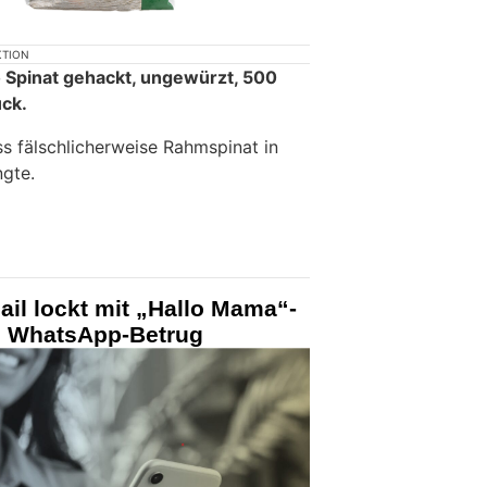
KTION
o Spinat gehackt, ungewürzt, 500
ück.
ss fälschlicherweise Rahmspinat in
gte.
il lockt mit „Hallo Mama“-
n WhatsApp-Betrug