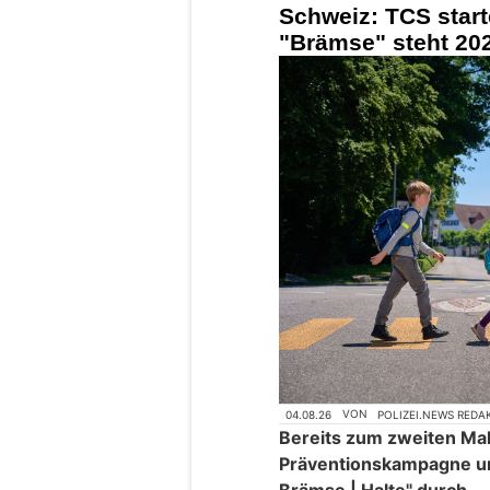
Schweiz: TCS star
"Brämse" steht 202
04.08.26
VON
POLIZEI.NEWS REDA
Bereits zum zweiten Mal 
Präventionskampagne u
Brämse | Halte" durch.