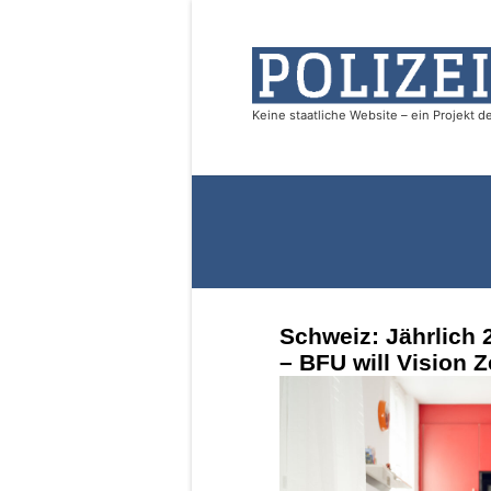
Schweiz: Jährlich 
– BFU will Vision Z