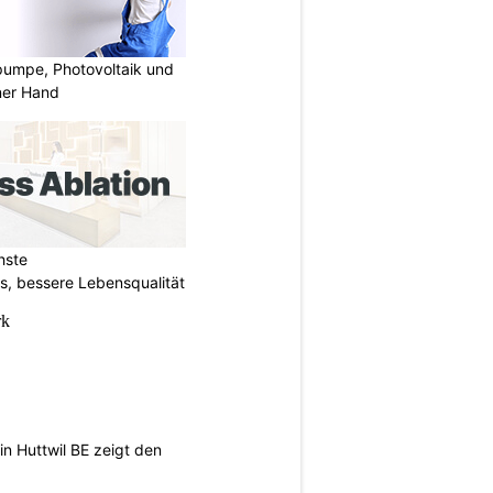
mpe, Photovoltaik und
ner Hand
hste
s, bessere Lebensqualität
n Huttwil BE zeigt den