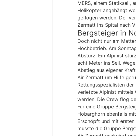
MERS, einem Statikseil, 
Helikopter angehängt we
geflogen werden. Der ver
Zermatt ins Spital nach V
Bergsteiger in N
Doch nicht nur am Matter
Hochbetrieb. Am Sonnta
Absturz: Ein Alpinist stü
acht Meter ins Seil. Weg
Abstieg aus eigener Kraf
Air Zermatt um Hilfe ge
Rettungsspezialisten der
verletzte Alpinist mittel
werden. Die Crew flog den
Für eine Gruppe Bergstei
Hobärghorn ebenfalls mit 
Erschöpft und mit ersten
musste die Gruppe Bergs
Air Zermatt evakuiert un