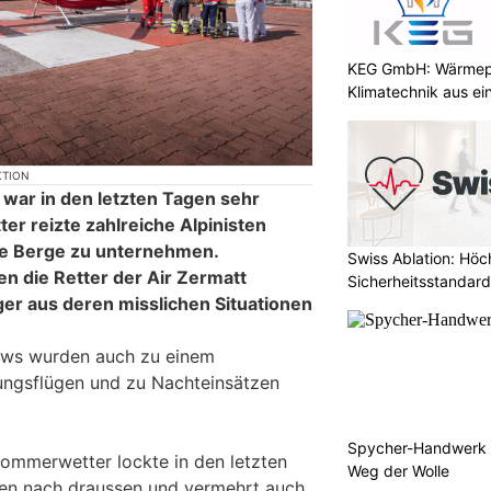
KEG GmbH: Wärmepu
Klimatechnik aus ei
KTION
t war in den letzten Tagen sehr
er reizte zahlreiche Alpinisten
die Berge zu unternehmen.
Swiss Ablation: Höc
n die Retter der Air Zermatt
Sicherheitsstandard
ger aus deren misslichen Situationen
ews wurden auch zu einem
gungsflügen und zu Nachteinsätzen
Spycher-Handwerk i
ommerwetter lockte in den letzten
Weg der Wolle
en nach draussen und vermehrt auch