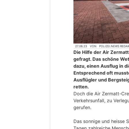
27.06.23
VON
POLIZEI.NEWS REDA
Die Hilfe der Air Zermat
gefragt. Das schöne Wett
dazu, einen Ausflug in 
Entsprechend oft musste
Ausflügler und Bergstei
retten.
Doch die Air Zermatt-Cr
Verkehrsunfall, zu Verle
gerufen.
Das sonnige und heisse S
Tagen zahlreiche Mensch