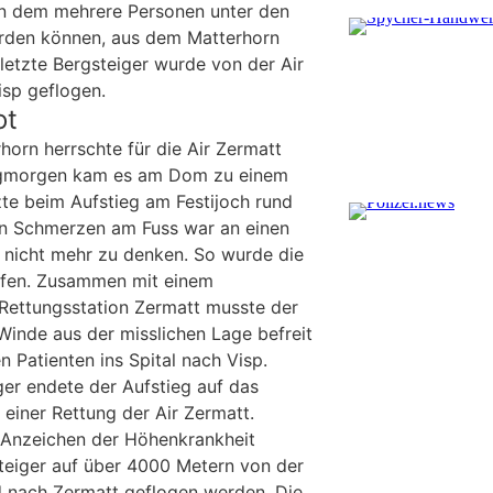
an dem mehrere Personen unter den
rden können, aus dem Matterhorn
letzte Bergsteiger wurde von der Air
isp geflogen.
ot
horn herrschte für die Air Zermatt
gmorgen kam es am Dom zu einem
rzte beim Aufstieg am Festijoch rund
en Schmerzen am Fuss war an einen
t nicht mehr zu denken. So wurde die
rufen. Zusammen mit einem
 Rettungsstation Zermatt musste der
s Winde aus der misslichen Lage befreit
 Patienten ins Spital nach Visp.
ger endete der Aufstieg auf das
einer Rettung der Air Zermatt.
 Anzeichen der Höhenkrankheit
teiger auf über 4000 Metern von der
d nach Zermatt geflogen werden. Die