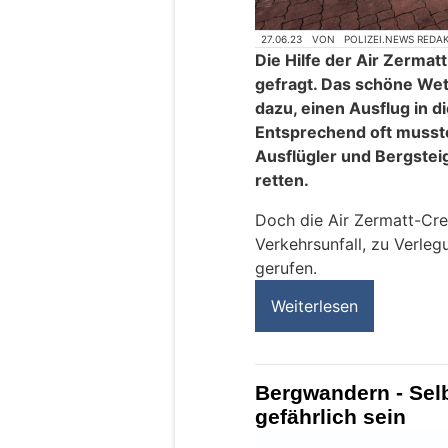
27.06.23
VON
POLIZEI.NEWS REDA
Die Hilfe der Air Zermat
gefragt. Das schöne Wett
dazu, einen Ausflug in 
Entsprechend oft musste
Ausflügler und Bergstei
retten.
Doch die Air Zermatt-Cr
Verkehrsunfall, zu Verle
gerufen.
Weiterlesen
Bergwandern - Sel
gefährlich sein