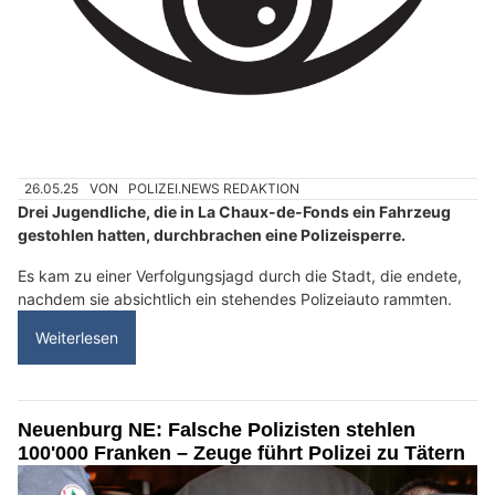
Aarberg einen Einbruchdiebstahl zu verüben.
In Zusammenarbeit mit der
Kantonspolizei Neuenburg
konnten
die mutmasslichen Täter angehalten werden. Weitere
Ermittlungen wurden aufgenommen.
Weiterlesen
La Chaux-de-Fonds NE: Jugendliche (13)
stehlen Audi und rammen bei Flucht Polizeiauto