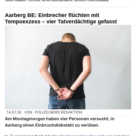
KEG GmbH: Wärmepumpe, Photovoltaik und Klimatechnik aus einer Hand
Spycher-Handwerk in Huttwil BE zeigt den Weg der Wolle