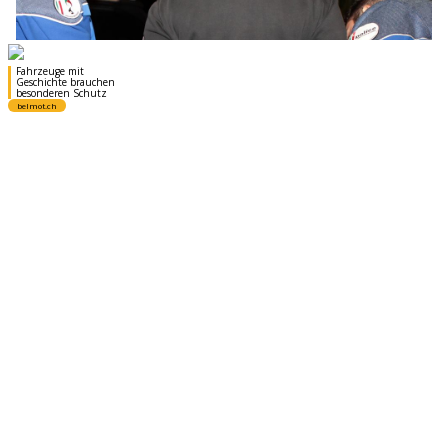
26.05.25
VON
POLIZEI.NEWS REDAKTION
Drei Jugendliche, die in La Chaux-de-Fonds ein Fahrzeug
gestohlen hatten, durchbrachen eine Polizeisperre.
Es kam zu einer Verfolgungsjagd durch die Stadt, die endete,
nachdem sie absichtlich ein stehendes Polizeiauto rammten.
Weiterlesen
Neuenburg NE: Falsche Polizisten stehlen